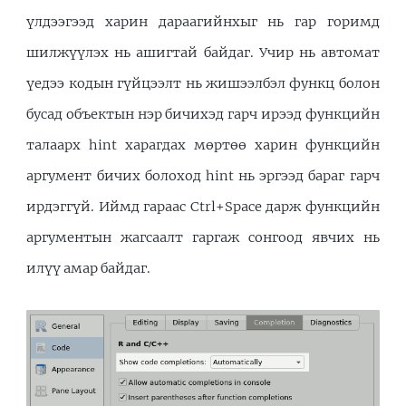
үлдээгээд харин дараагийнхыг нь гар горимд
шилжүүлэх нь ашигтай байдаг. Учир нь автомат
үедээ кодын гүйцээлт нь жишээлбэл функц болон
бусад объектын нэр бичихэд гарч ирээд функцийн
талаарх hint харагдах мөртөө харин функцийн
аргумент бичих болоход hint нь эргээд бараг гарч
ирдэггүй. Иймд гараас Ctrl+Space дарж функцийн
аргументын жагсаалт гаргаж сонгоод явчих нь
илүү амар байдаг.