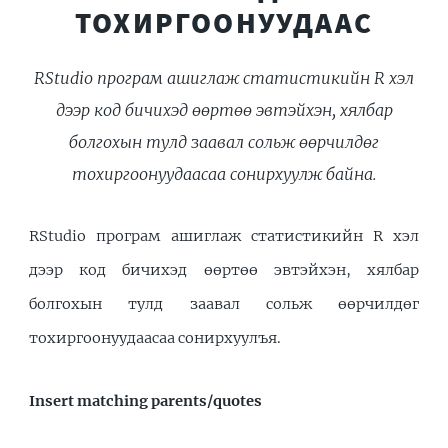
ТОХИРГООНУУДААС
RStudio програм ашиглаж статистикийн R хэл
дээр код бичихэд өөртөө эвтэйхэн, хялбар
болгохын тулд заавал сольж өөрчилдөг
тохиргоонуудаасаа сонирхуулж байна.
RStudio програм ашиглаж статистикийн R хэл
дээр код бичихэд өөртөө эвтэйхэн, хялбар
болгохын тулд заавал сольж өөрчилдөг
тохиргоонуудаасаа сонирхуулъя.
Insert matching parents/quotes