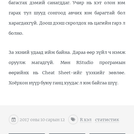
багасгах дэмий санагддаг. Учир нь хэт олон юм
гарах тул шууд сонгоод авчих юм барагтай бол
харагдахгүй. Доош дээш скролдох нь цагийн гарз л
болно.
За эхний удаад ийм байна. Дараа өөр зүйл ч нэмж
оруулж магадгүй. Мөн RStudio програмын
өөрийнх нь Cheat Sheet-ийг үзэхийг зөвлөе.
Хоёрхон нүүр буюу ганц хуудас л юм байгаа шүү.
2017 оны 10 сарын 12
R хэл
статистик