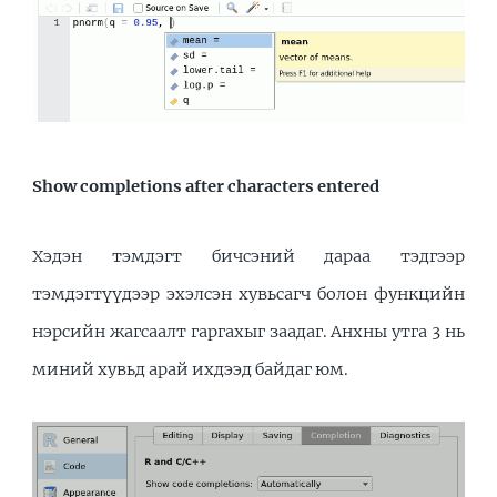
Show completions after characters entered
Хэдэн тэмдэгт бичсэний дараа тэдгээр
тэмдэгтүүдээр эхэлсэн хувьсагч болон функцийн
нэрсийн жагсаалт гаргахыг заадаг. Анхны утга 3 нь
миний хувьд арай ихдээд байдаг юм.