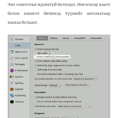
Энэ сонголтыг идэвхгүй болгодог. Ингэснээр хаалт
болон хашилт бичихэд түүнийг автоматаар
хаахаа больдог.