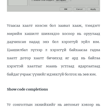
Угаасаа хаалт нээсэн бол заавал хааж, тэмдэгт
мөрийн хашилт шивэхдээ хосоор нь оруулаад
дадчихсан надад энэ бол хэрэггүй зүйл юм.
Цаашилбал зүгээр л хэрэггүй байхаасаа гадна
хаалт дотор хаалт бичихэд яг ард нь байгаа
хэрэгтэй хаалтыг маань устгаад ядаргаатаад
байдаг учраас үүнийг идэвхгүй болгох нь зөв юм.
Show code completions
Уг сонголтын эхнийхийг нь автомат хэвээр нь