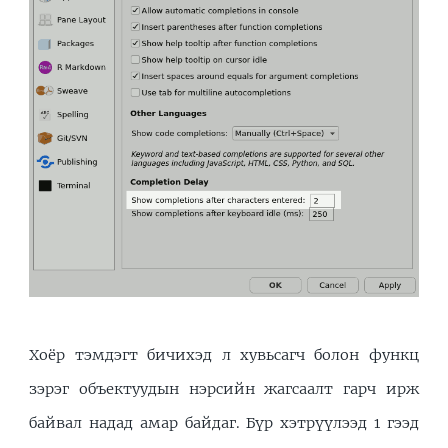
Хоёр тэмдэгт бичихэд л хувьсагч болон функц
зэрэг объектуудын нэрсийн жагсаалт гарч ирж
байвал надад амар байдаг. Бүр хэтрүүлээд 1 гээд