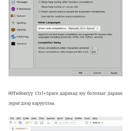
￼Тийнхүү Ctrl+Space дарахад юу болохыг дараах
зураг дээр харууллаа.